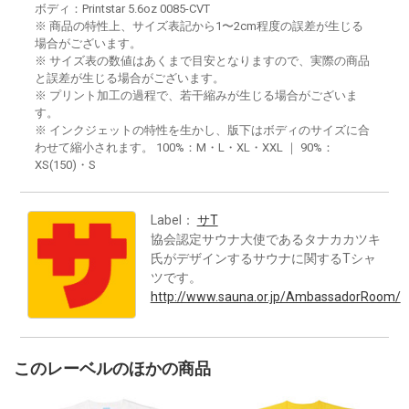
ボディ：Printstar 5.6oz 0085-CVT
※ 商品の特性上、サイズ表記から1〜2cm程度の誤差が生じる
場合がございます。
※ サイズ表の数値はあくまで目安となりますので、実際の商品
と誤差が生じる場合がございます。
※ プリント加工の過程で、若干縮みが生じる場合がございま
す。
※ インクジェットの特性を生かし、版下はボディのサイズに合
わせて縮小されます。 100%：M・L・XL・XXL ｜ 90%：
XS(150)・S
Label：
サT
協会認定サウナ大使であるタナカカツキ
氏がデザインするサウナに関するTシャ
ツです。
http://www.sauna.or.jp/AmbassadorRoom/
このレーベルのほかの商品