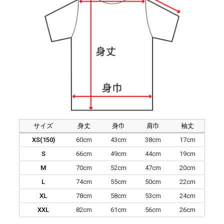
サイズ
身丈
身巾
肩巾
袖丈
XS(150)
60cm
43cm
38cm
17cm
S
66cm
49cm
44cm
19cm
M
70cm
52cm
47cm
20cm
L
74cm
55cm
50cm
22cm
XL
78cm
58cm
53cm
24cm
XXL
82cm
61cm
56cm
26cm