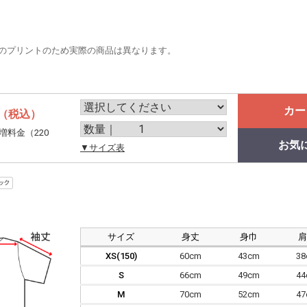
のプリントのため実際の商品は異なります。
カー
（税込）
増料金（220
お気
。
▼サイズ表
サイズ
身丈
身巾
XS(150)
60cm
43cm
3
S
66cm
49cm
4
M
70cm
52cm
4