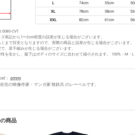
L
74cm
55cm
5
XL
78cm
58cm
5
XXL
82cm
61cm
5
z 0085-CVT
イズ表記から1〜2cm程度の誤差が生じる場合がございます。
あくまで目安となりますので、実際の商品と誤差が生じる場合がございます。
程で、若干縮みが生じる場合がございます。
性を生かし、版下はボディのサイズに合わせて縮小されます。 100%：M・L・XL
bel：
omny
A在住の映像作家・マンガ家 牧鉄兵 のレーベルです。
かの商品