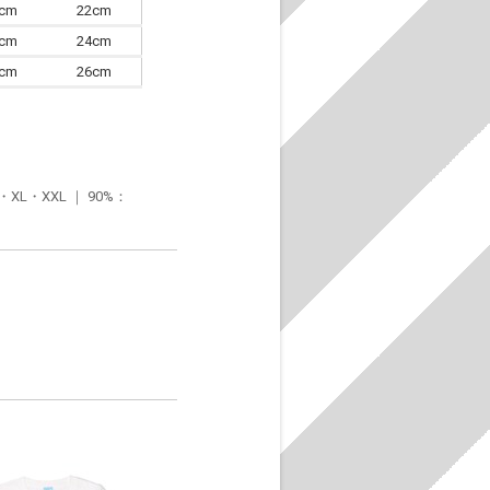
0cm
22cm
3cm
24cm
6cm
26cm
・XXL ｜ 90%：