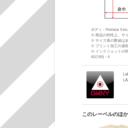
ボディ：Printstar 5.6o
※ 商品の特性上、サ
※ サイズ表の数値は
※ プリント加工の過
※ インクジェットの特
XS(150)・S
La
L
このレーベルのほ