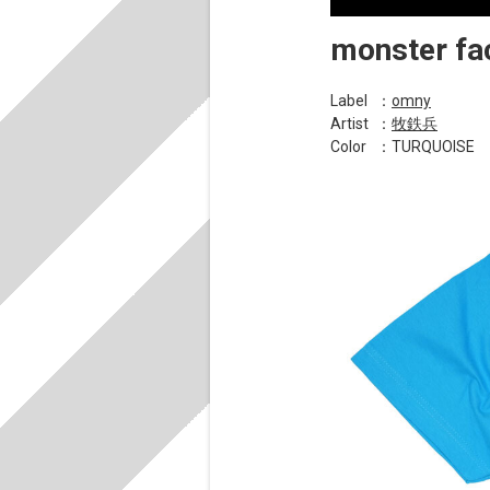
monster fa
Label
：
omny
Artist
：
牧鉄兵
Color
：TURQUOISE