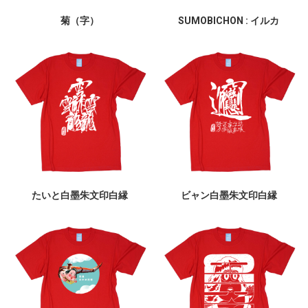
菊（字）
SUMOBICHON : イルカ
たいと白墨朱文印白縁
ビャン白墨朱文印白縁