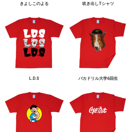
きよしこのよる
吹き出しTシャツ
L.D.S
バカドリル大学6回生