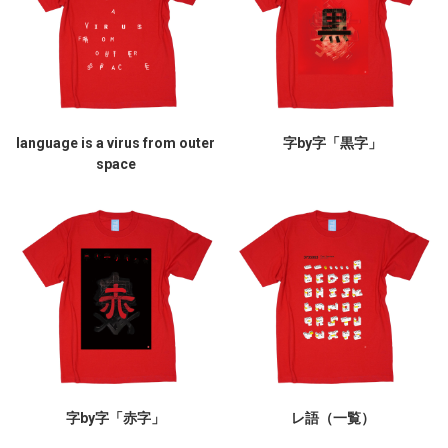
language is a virus from outer
字by字「黒字」
space
字by字「赤字」
レ語（一覧）