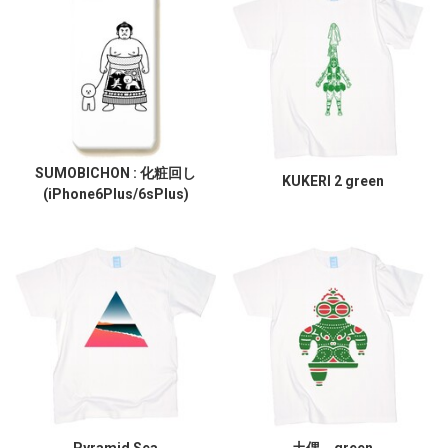
SUMOBICHON : 化粧回し
KUKERI 2 green
(iPhone6Plus/6sPlus)
Pyramid Sea
土偶 green