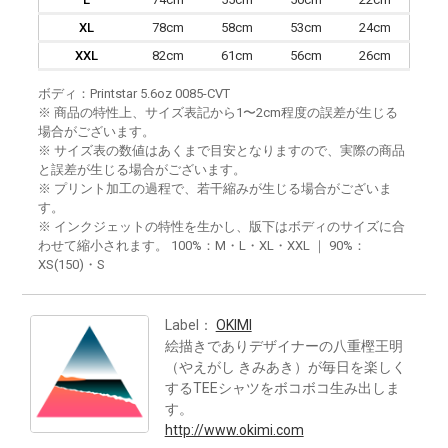
XL
78cm
58cm
53cm
24cm
XXL
82cm
61cm
56cm
26cm
ボディ：Printstar 5.6oz 0085-CVT
※ 商品の特性上、サイズ表記から1〜2cm程度の誤差が生じる
場合がございます。
※ サイズ表の数値はあくまで目安となりますので、実際の商品
と誤差が生じる場合がございます。
※ プリント加工の過程で、若干縮みが生じる場合がございま
す。
※ インクジェットの特性を生かし、版下はボディのサイズに合
わせて縮小されます。 100%：M・L・XL・XXL ｜ 90%：
XS(150)・S
Label：
OKIMI
絵描きでありデザイナーの八重樫王明
（やえがし きみあき）が毎日を楽しく
するTEEシャツをボコボコ生み出しま
す。
http://www.okimi.com