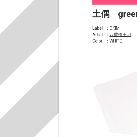
土偶 gree
Label
：
OKIMI
Artist
：
八重樫王明
Color
：WHITE