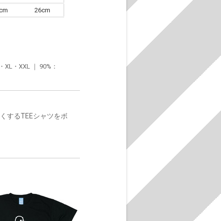
6cm
26cm
・XXL ｜ 90%：
くするTEEシャツをボ