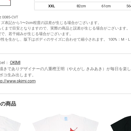
XXL
82cm
61cm
5
z 0085-CVT
イズ表記から1〜2cm程度の誤差が生じる場合がございます。
あくまで目安となりますので、実際の商品と誤差が生じる場合がございます。
程で、若干縮みが生じる場合がございます。
性を生かし、版下はボディのサイズに合わせて縮小されます。 100%：M・L・XL
bel：
OKIMI
描きでありデザイナーの八重樫王明（やえがし きみあき）が毎日を楽し
ボコ生み出します。
tp://www.okimi.com
かの商品