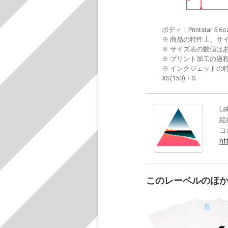
ボディ：Printstar 5.6o
※ 商品の特性上、サ
※ サイズ表の数値は
※ プリント加工の過
※ インクジェットの特
XS(150)・S
La
絵
コ
ht
このレーベルのほ