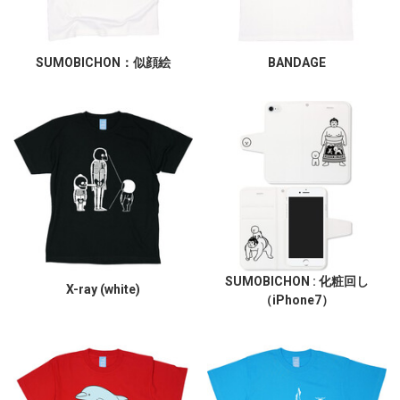
SUMOBICHON：似顔絵
BANDAGE
SUMOBICHON : 化粧回し
X-ray (white)
（iPhone7）