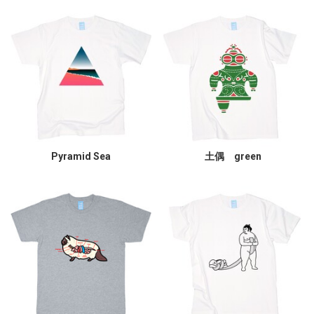
Pyramid Sea
土偶 green