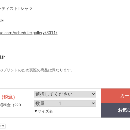
展 / アーティストTシャツ
UE
ue.com/schedule/gallery/3011/
.fr
のプリントのため実際の商品は異なります。
カー
（税込）
増料金（220
お気
。
▼サイズ表