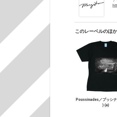
ht
このレーベルのほ
Poussinades／プッシナー
) (a)