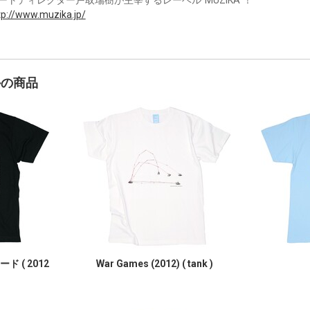
tp://www.muzika.jp/
かの商品
ド ( 2012
War Games (2012) ( tank )