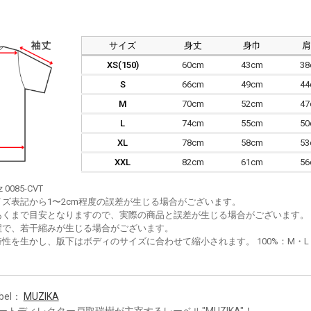
サイズ
身丈
身巾
XS(150)
60cm
43cm
3
S
66cm
49cm
4
M
70cm
52cm
4
L
74cm
55cm
5
XL
78cm
58cm
5
XXL
82cm
61cm
5
z 0085-CVT
イズ表記から1〜2cm程度の誤差が生じる場合がございます。
あくまで目安となりますので、実際の商品と誤差が生じる場合がございます。
程で、若干縮みが生じる場合がございます。
性を生かし、版下はボディのサイズに合わせて縮小されます。 100%：M・L・XL
bel：
MUZIKA
ートディレクター戸取瑞樹が主宰するレーベル"MUZIKA"！