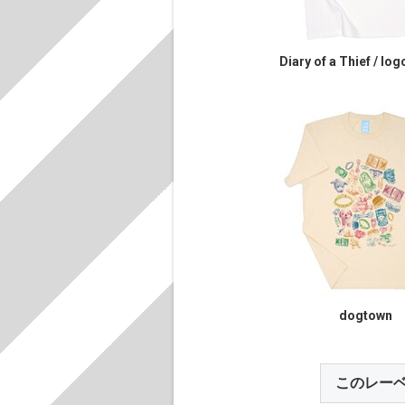
Diary of a Thief / logo
dogtown
このレー