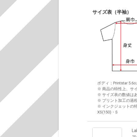
サイズ表（半袖）
ボディ：Printstar 5.6o
※ 商品の特性上、サ
※ サイズ表の数値は
※ プリント加工の過
※ インクジェットの特
XS(150)・S
La
ア