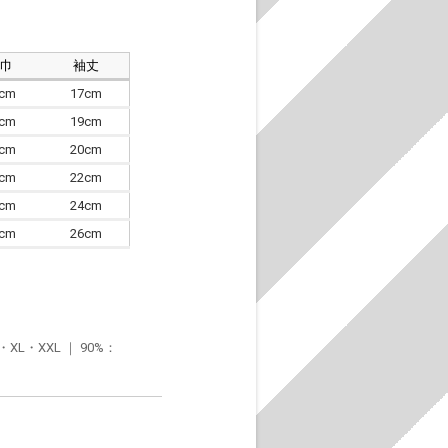
肩巾
袖丈
8cm
17cm
4cm
19cm
7cm
20cm
0cm
22cm
3cm
24cm
6cm
26cm
・XXL ｜ 90%：