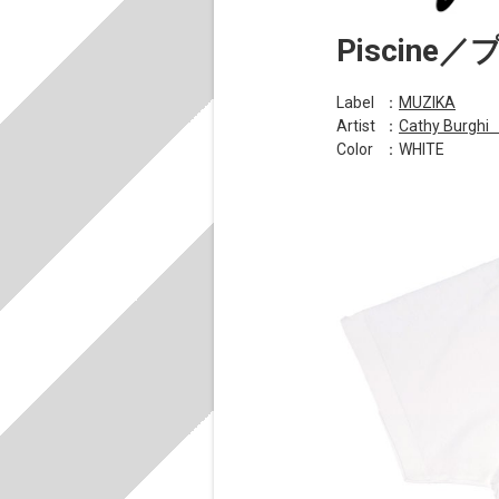
Piscine／
Label
：
MUZIKA
Artist
：
Cathy Bur
Color
：WHITE