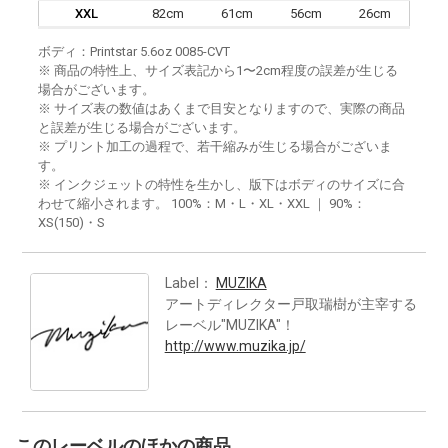
XXL
82cm
61cm
56cm
26cm
ボディ：Printstar 5.6oz 0085-CVT
※ 商品の特性上、サイズ表記から1〜2cm程度の誤差が生じる
場合がございます。
※ サイズ表の数値はあくまで目安となりますので、実際の商品
と誤差が生じる場合がございます。
※ プリント加工の過程で、若干縮みが生じる場合がございま
す。
※ インクジェットの特性を生かし、版下はボディのサイズに合
わせて縮小されます。 100%：M・L・XL・XXL ｜ 90%：
XS(150)・S
Label：
MUZIKA
アートディレクター戸取瑞樹が主宰する
レーベル"MUZIKA"！
http://www.muzika.jp/
このレーベルのほかの商品