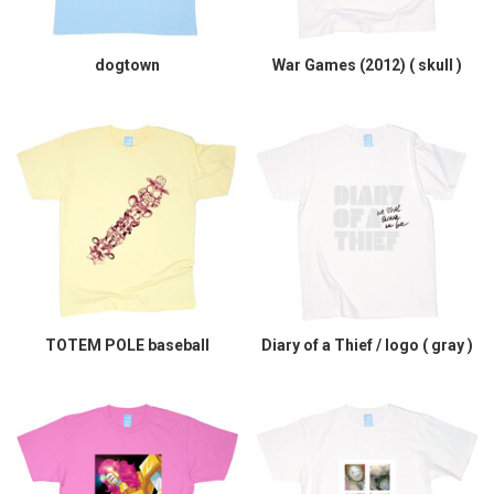
dogtown
War Games (2012) ( skull )
TOTEM POLE baseball
Diary of a Thief / logo ( gray )