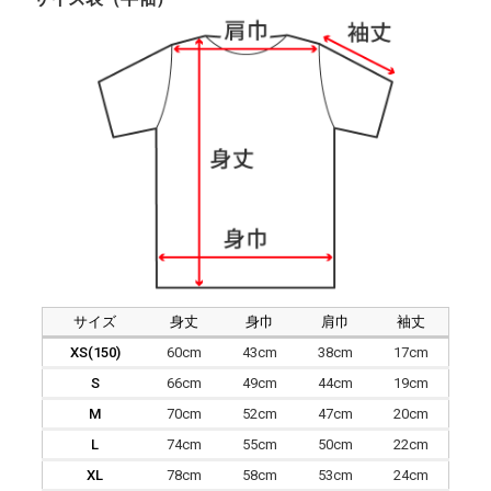
サイズ
身丈
身巾
肩巾
袖丈
XS(150)
60cm
43cm
38cm
17cm
S
66cm
49cm
44cm
19cm
M
70cm
52cm
47cm
20cm
L
74cm
55cm
50cm
22cm
XL
78cm
58cm
53cm
24cm