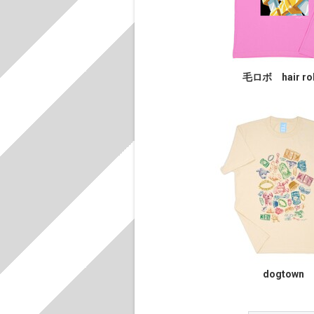
毛ロボ hair ro
dogtown