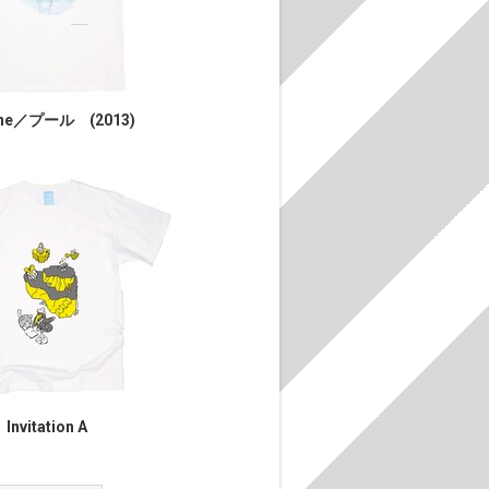
ine／プール (2013)
Invitation A