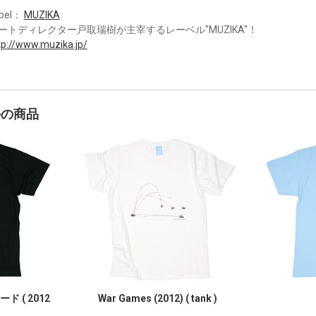
bel：
MUZIKA
ートディレクター戸取瑞樹が主宰するレーベル"MUZIKA"！
tp://www.muzika.jp/
かの商品
ド ( 2012
War Games (2012) ( tank )