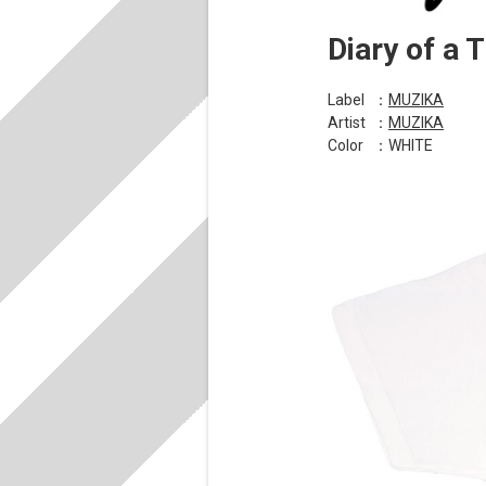
Diary of a T
Label
：
MUZIKA
Artist
：
MUZIKA
Color
：WHITE