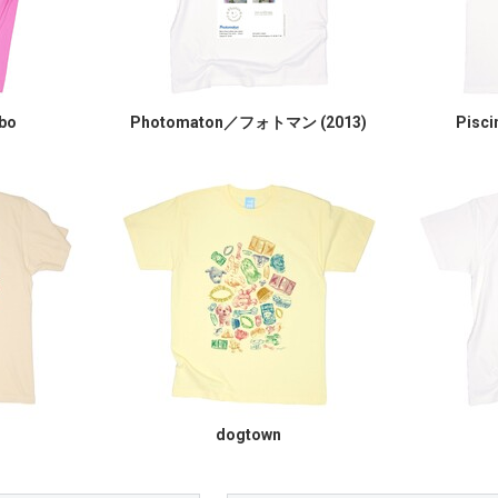
bo
Photomaton／フォトマン (2013)
Pisc
dogtown