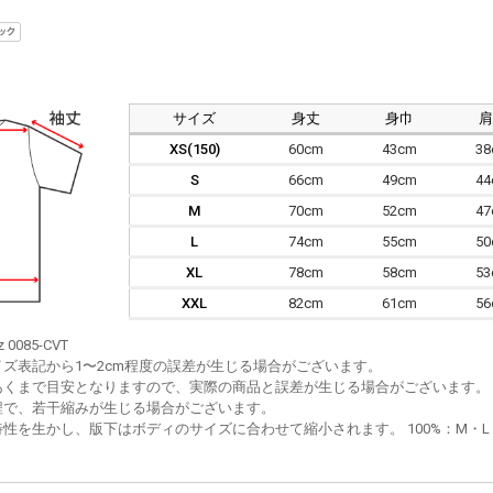
サイズ
身丈
身巾
XS(150)
60cm
43cm
3
S
66cm
49cm
4
M
70cm
52cm
4
L
74cm
55cm
5
XL
78cm
58cm
5
XXL
82cm
61cm
5
z 0085-CVT
イズ表記から1〜2cm程度の誤差が生じる場合がございます。
あくまで目安となりますので、実際の商品と誤差が生じる場合がございます。
程で、若干縮みが生じる場合がございます。
性を生かし、版下はボディのサイズに合わせて縮小されます。 100%：M・L・XL