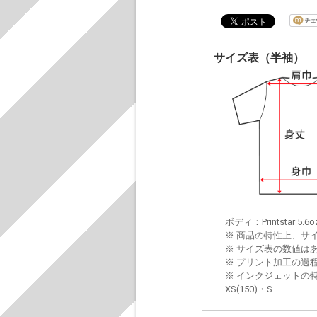
サイズ表（半袖）
ボディ：Printstar 5.6o
※ 商品の特性上、サ
※ サイズ表の数値は
※ プリント加工の過
※ インクジェットの特
XS(150)・S