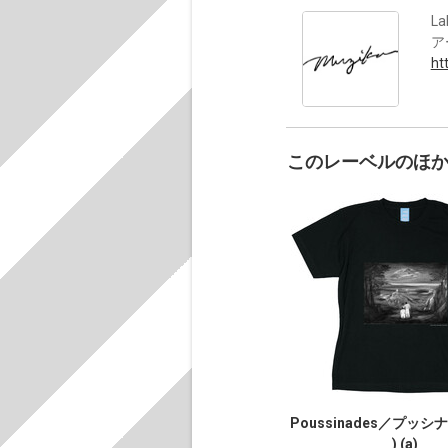
La
ア
ht
このレーベルのほ
Poussinades／プッシナー
) (a)