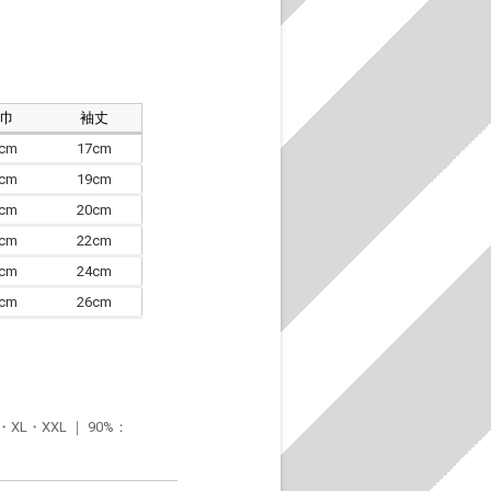
肩巾
袖丈
8cm
17cm
4cm
19cm
7cm
20cm
0cm
22cm
3cm
24cm
6cm
26cm
・XXL ｜ 90%：