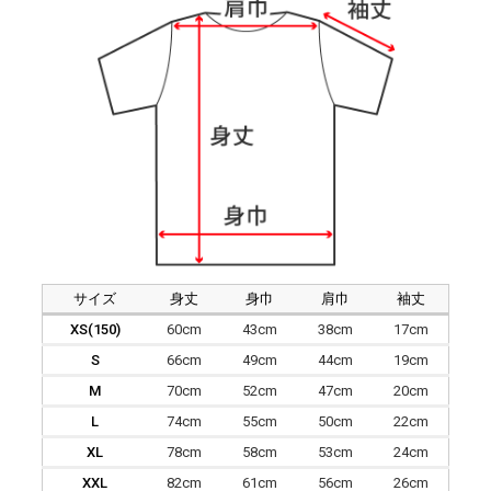
サイズ
身丈
身巾
肩巾
袖丈
XS(150)
60cm
43cm
38cm
17cm
S
66cm
49cm
44cm
19cm
M
70cm
52cm
47cm
20cm
L
74cm
55cm
50cm
22cm
XL
78cm
58cm
53cm
24cm
XXL
82cm
61cm
56cm
26cm