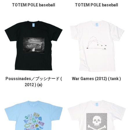
TOTEM POLE baseball
TOTEM POLE baseball
Poussinades／プッシナード (
War Games (2012) ( tank )
2012 ) (a)