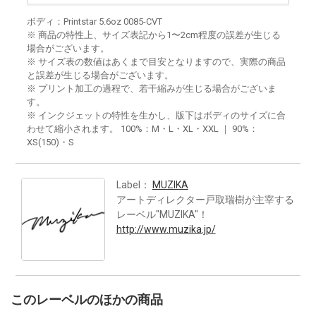
ボディ：Printstar 5.6oz 0085-CVT
※ 商品の特性上、サイズ表記から1〜2cm程度の誤差が生じる
場合がございます。
※ サイズ表の数値はあくまで目安となりますので、実際の商品
と誤差が生じる場合がございます。
※ プリント加工の過程で、若干縮みが生じる場合がございま
す。
※ インクジェットの特性を生かし、版下はボディのサイズに合
わせて縮小されます。 100%：M・L・XL・XXL ｜ 90%：
XS(150)・S
Label：
MUZIKA
アートディレクター戸取瑞樹が主宰する
レーベル"MUZIKA"！
http://www.muzika.jp/
このレーベルのほかの商品