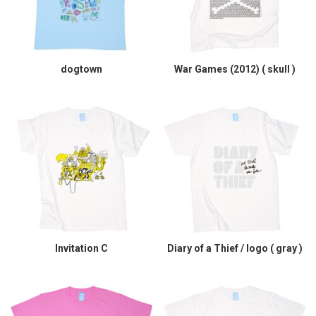
dogtown
War Games (2012) ( skull )
Invitation C
Diary of a Thief / logo ( gray )