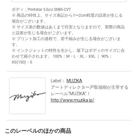
ボディ：Printstar 5.6oz 0085-CVT
※ 商品の特性上、サイズ表記から1〜2cm程度の誤差が生じる
場合がございます。
※ サイズ表の数値はあくまで目安となりますので、実際の商品
と誤差が生じる場合がございます。
※ プリント加工の過程で、若干縮みが生じる場合がございま
す。
※ インクジェットの特性を生かし、版下はボディのサイズに合
わせて縮小されます。 100%：M・L・XL・XXL ｜ 90%：
XS(150)・S
Label：
MUZIKA
アートディレクター戸取瑞樹が主宰する
レーベル"MUZIKA"！
http://www.muzika.jp/
このレーベルのほかの商品