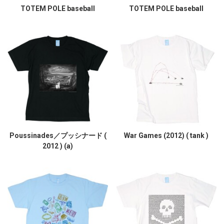
TOTEM POLE baseball
TOTEM POLE baseball
Poussinades／プッシナード (
War Games (2012) ( tank )
2012 ) (a)