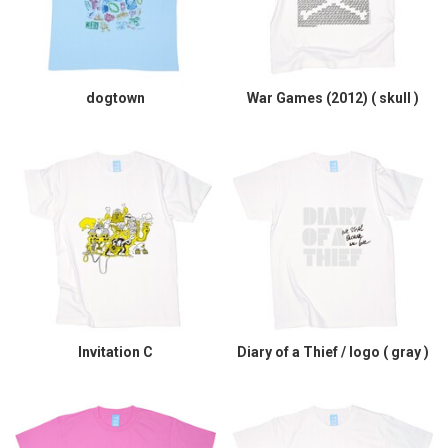
dogtown
War Games (2012) ( skull )
Invitation C
Diary of a Thief / logo ( gray )