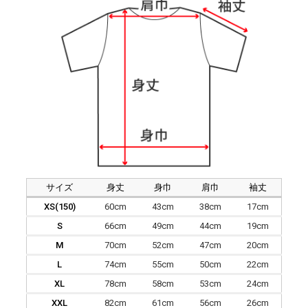
サイズ
身丈
身巾
肩巾
袖丈
XS(150)
60cm
43cm
38cm
17cm
S
66cm
49cm
44cm
19cm
M
70cm
52cm
47cm
20cm
L
74cm
55cm
50cm
22cm
XL
78cm
58cm
53cm
24cm
XXL
82cm
61cm
56cm
26cm