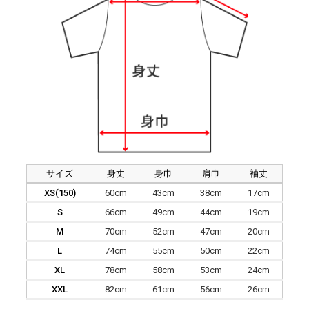
サイズ
身丈
身巾
肩巾
袖丈
XS(150)
60cm
43cm
38cm
17cm
S
66cm
49cm
44cm
19cm
M
70cm
52cm
47cm
20cm
L
74cm
55cm
50cm
22cm
XL
78cm
58cm
53cm
24cm
XXL
82cm
61cm
56cm
26cm