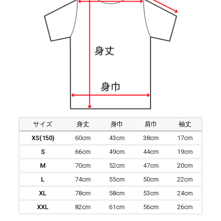
サイズ
身丈
身巾
肩巾
袖丈
XS(150)
60cm
43cm
38cm
17cm
S
66cm
49cm
44cm
19cm
M
70cm
52cm
47cm
20cm
L
74cm
55cm
50cm
22cm
XL
78cm
58cm
53cm
24cm
XXL
82cm
61cm
56cm
26cm