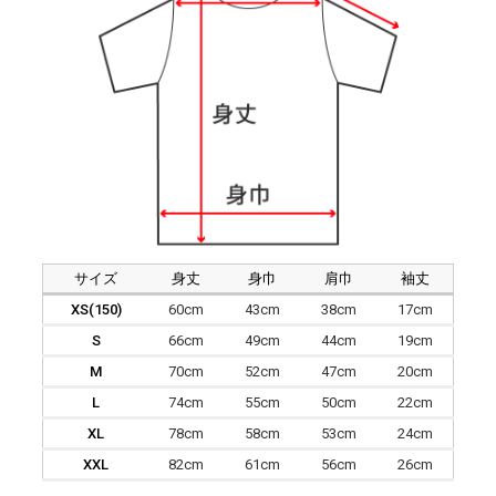
サイズ
身丈
身巾
肩巾
袖丈
XS(150)
60cm
43cm
38cm
17cm
S
66cm
49cm
44cm
19cm
M
70cm
52cm
47cm
20cm
L
74cm
55cm
50cm
22cm
XL
78cm
58cm
53cm
24cm
XXL
82cm
61cm
56cm
26cm