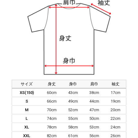
サイズ
身丈
身巾
肩巾
袖丈
XS(150)
60cm
43cm
38cm
17cm
S
66cm
49cm
44cm
19cm
M
70cm
52cm
47cm
20cm
L
74cm
55cm
50cm
22cm
XL
78cm
58cm
53cm
24cm
XXL
82cm
61cm
56cm
26cm