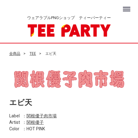
Menu
ウェアラブルPNGショップ ティーパーティー
全商品
TEE
エビ天
エビ天
Label
：
関根優子肉市場
Artist
：
関根優子
Color
：HOT PINK