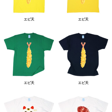
エビ天
エビ天
エビ天
エビ天