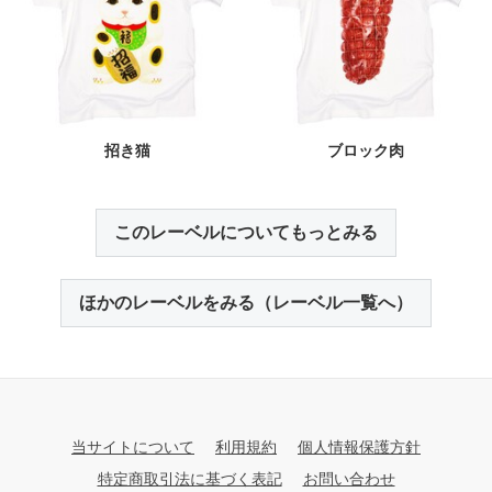
招き猫
ブロック肉
このレーベルについてもっとみる
ほかのレーベルをみる（レーベル一覧へ）
当サイトについて
利用規約
個人情報保護方針
特定商取引法に基づく表記
お問い合わせ