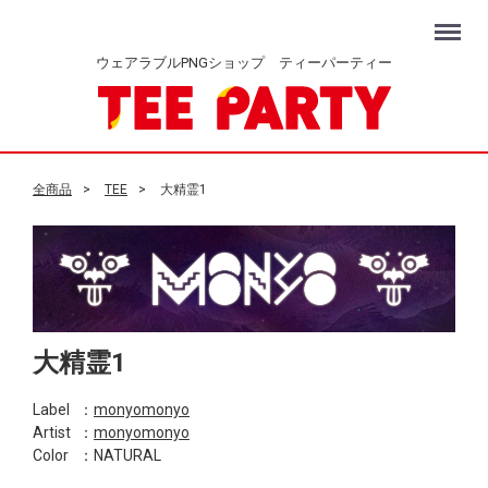
Menu
ウェアラブルPNGショップ ティーパーティー
全商品
TEE
大精霊1
大精霊1
Label
：
monyomonyo
Artist
：
monyomonyo
Color
：NATURAL