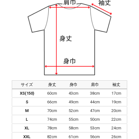
サイズ
身丈
身巾
肩巾
袖丈
XS(150)
60cm
43cm
38cm
17cm
S
66cm
49cm
44cm
19cm
M
70cm
52cm
47cm
20cm
L
74cm
55cm
50cm
22cm
XL
78cm
58cm
53cm
24cm
XXL
82cm
61cm
56cm
26cm