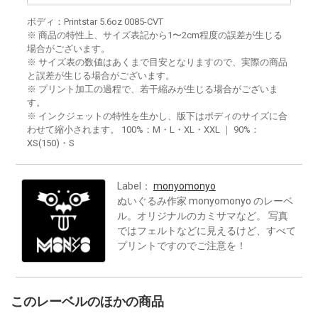
ボディ：Printstar 5.6oz 0085-CVT
※ 商品の特性上、サイズ表記から1〜2cm程度の誤差が生じる
場合がございます。
※ サイズ表の数値はあくまで目安となりますので、実際の商品
と誤差が生じる場合がございます。
※ プリント加工の過程で、若干縮みが生じる場合がございま
す。
※ インクジェットの特性を生かし、版下はボディのサイズに合
わせて縮小されます。 100%：M・L・XL・XXL ｜ 90%：
XS(150)・S
Label：
monyomonyo
ぬいぐるみ作家 monyomonyo のレーベ
ル。オリジナルのカミサマなど。 写真
ではフェルトなどに見えるけど、すべて
プリントですのでご注意を！
このレーベルのほかの商品