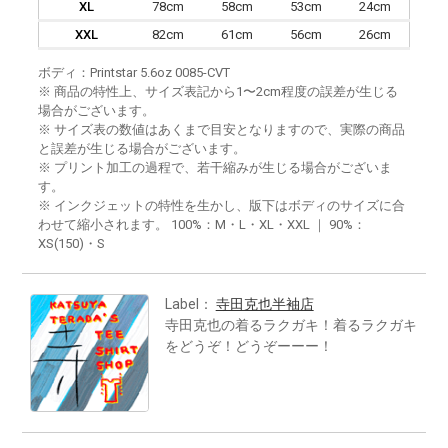
XL
78cm
58cm
53cm
24cm
XXL
82cm
61cm
56cm
26cm
ボディ：Printstar 5.6oz 0085-CVT
※ 商品の特性上、サイズ表記から1〜2cm程度の誤差が生じる
場合がございます。
※ サイズ表の数値はあくまで目安となりますので、実際の商品
と誤差が生じる場合がございます。
※ プリント加工の過程で、若干縮みが生じる場合がございま
す。
※ インクジェットの特性を生かし、版下はボディのサイズに合
わせて縮小されます。 100%：M・L・XL・XXL ｜ 90%：
XS(150)・S
Label：
寺田克也半袖店
寺田克也の着るラクガキ！着るラクガキ
をどうぞ！どうぞーーー！