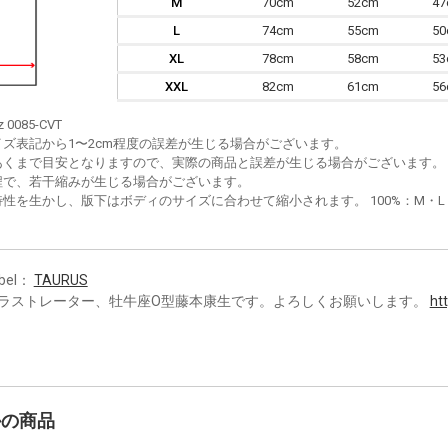
M
70cm
52cm
4
L
74cm
55cm
5
XL
78cm
58cm
5
XXL
82cm
61cm
5
z 0085-CVT
イズ表記から1〜2cm程度の誤差が生じる場合がございます。
あくまで目安となりますので、実際の商品と誤差が生じる場合がございます。
程で、若干縮みが生じる場合がございます。
性を生かし、版下はボディのサイズに合わせて縮小されます。 100%：M・L・XL
bel：
TAURUS
ラストレーター、牡牛座O型藤本康生です。よろしくお願いします。
htt
かの商品