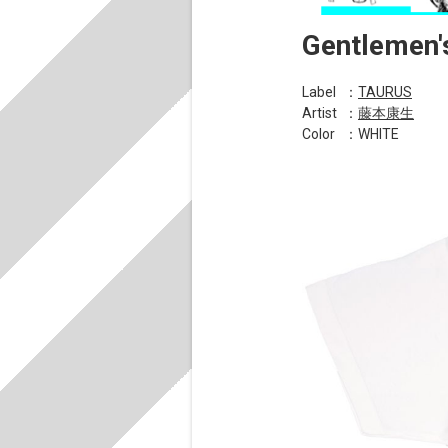
Gentlemen'
Label
：
TAURUS
Artist
：
藤本康生
Color
：WHITE