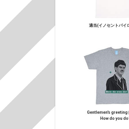
適当(イノセントパイ
Gentlemen's greeti
How do you do?