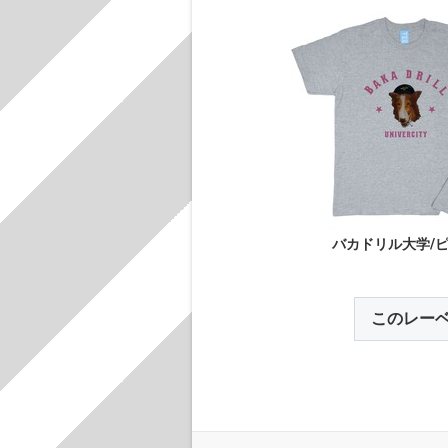
バカドリル大学/
このレー