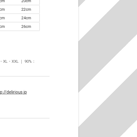
7cm
20cm
0cm
22cm
3cm
24cm
6cm
26cm
・XXL ｜ 90%：
p://delirious.jp