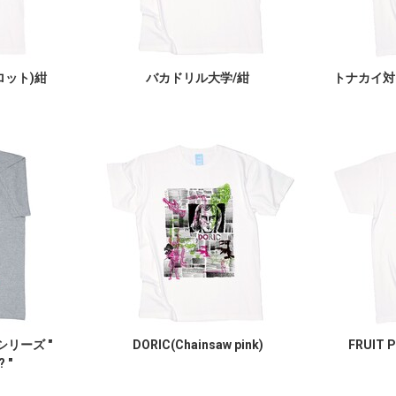
ロット)紺
バカドリル大学/紺
トナカイ対
ngシリーズ "
DORIC(Chainsaw pink)
FRUIT 
 "