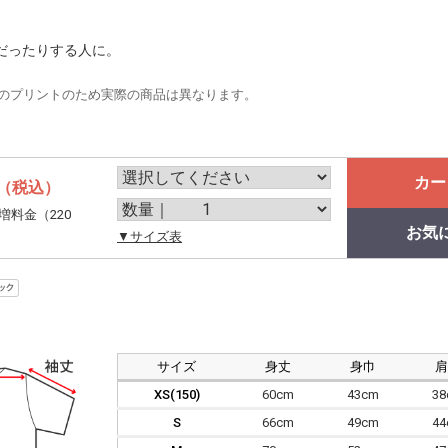
だったりする人に。
のプリントのため実際の商品は異なります。
カー
（税込）
増料金（220
お気
。
▼サイズ表
サイズ
身丈
身巾
XS(150)
60cm
43cm
3
S
66cm
49cm
4