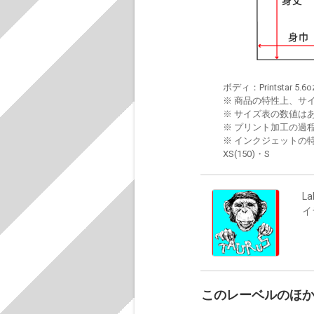
ボディ：Printstar 5.6o
※ 商品の特性上、サ
※ サイズ表の数値は
※ プリント加工の過
※ インクジェットの特
XS(150)・S
La
イ
このレーベルのほ