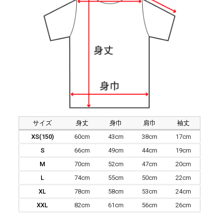
サイズ
身丈
身巾
肩巾
袖丈
XS(150)
60cm
43cm
38cm
17cm
S
66cm
49cm
44cm
19cm
M
70cm
52cm
47cm
20cm
L
74cm
55cm
50cm
22cm
XL
78cm
58cm
53cm
24cm
XXL
82cm
61cm
56cm
26cm