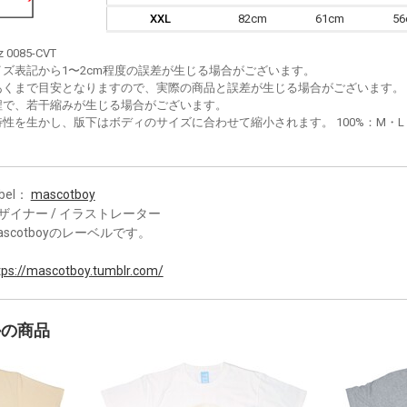
XXL
82cm
61cm
5
z 0085-CVT
イズ表記から1〜2cm程度の誤差が生じる場合がございます。
あくまで目安となりますので、実際の商品と誤差が生じる場合がございます。
程で、若干縮みが生じる場合がございます。
性を生かし、版下はボディのサイズに合わせて縮小されます。 100%：M・L・XL
bel：
mascotboy
ザイナー / イラストレーター
ascotboyのレーベルです。
tps://mascotboy.tumblr.com/
かの商品