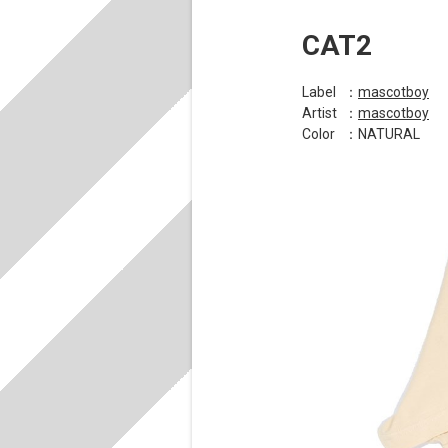
CAT2
Label
：
mascotboy
Artist
：
mascotboy
Color
：NATURAL