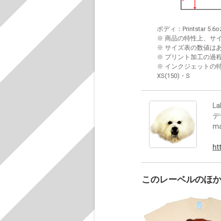
ボディ：Printstar 5.6o
※ 商品の特性上、サ
※ サイズ表の数値は
※ プリント加工の過
※ インクジェットの特
XS(150)・S
La
デ
m
ht
このレーベルのほ