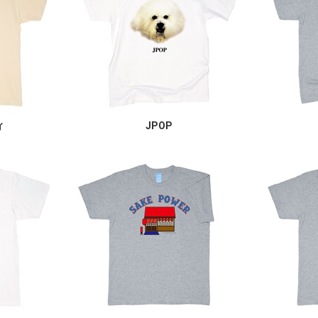
ィ
JPOP