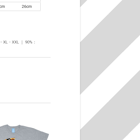
6cm
26cm
・XXL ｜ 90%：