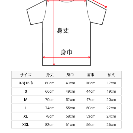
サイズ
身丈
身巾
肩巾
袖丈
XS(150)
60cm
43cm
38cm
17cm
S
66cm
49cm
44cm
19cm
M
70cm
52cm
47cm
20cm
L
74cm
55cm
50cm
22cm
XL
78cm
58cm
53cm
24cm
XXL
82cm
61cm
56cm
26cm