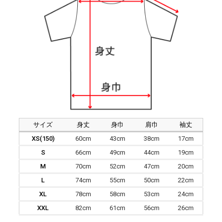
サイズ
身丈
身巾
肩巾
袖丈
XS(150)
60cm
43cm
38cm
17cm
S
66cm
49cm
44cm
19cm
M
70cm
52cm
47cm
20cm
L
74cm
55cm
50cm
22cm
XL
78cm
58cm
53cm
24cm
XXL
82cm
61cm
56cm
26cm