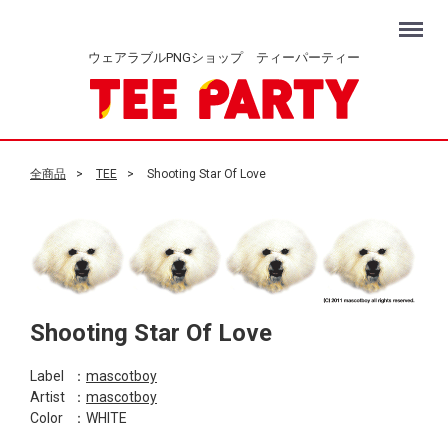
Menu
ウェアラブルPNGショップ ティーパーティー
全商品
TEE
Shooting Star Of Love
Shooting Star Of Love
Label
：
mascotboy
Artist
：
mascotboy
Color
：WHITE