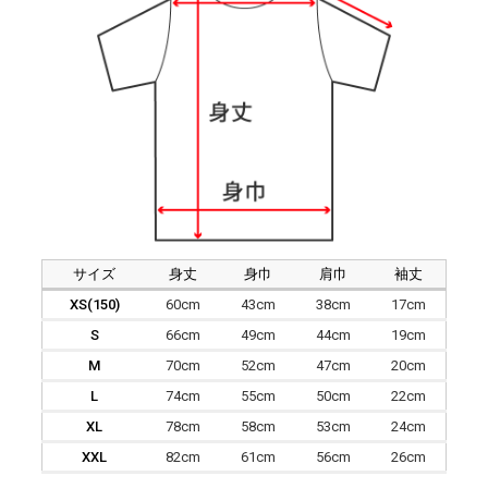
サイズ
身丈
身巾
肩巾
袖丈
XS(150)
60cm
43cm
38cm
17cm
S
66cm
49cm
44cm
19cm
M
70cm
52cm
47cm
20cm
L
74cm
55cm
50cm
22cm
XL
78cm
58cm
53cm
24cm
XXL
82cm
61cm
56cm
26cm