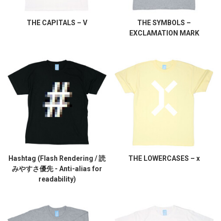
THE CAPITALS – V
THE SYMBOLS –
EXCLAMATION MARK
Hashtag (Flash Rendering / 読
THE LOWERCASES – x
みやすさ優先 - Anti-alias for
readability)