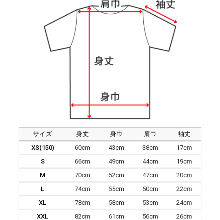
サイズ
身丈
身巾
肩巾
袖丈
XS(150)
60cm
43cm
38cm
17cm
S
66cm
49cm
44cm
19cm
M
70cm
52cm
47cm
20cm
L
74cm
55cm
50cm
22cm
XL
78cm
58cm
53cm
24cm
XXL
82cm
61cm
56cm
26cm