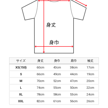
サイズ
身丈
身巾
肩巾
袖丈
XS(150)
60cm
43cm
38cm
17cm
S
66cm
49cm
44cm
19cm
M
70cm
52cm
47cm
20cm
L
74cm
55cm
50cm
22cm
XL
78cm
58cm
53cm
24cm
XXL
82cm
61cm
56cm
26cm