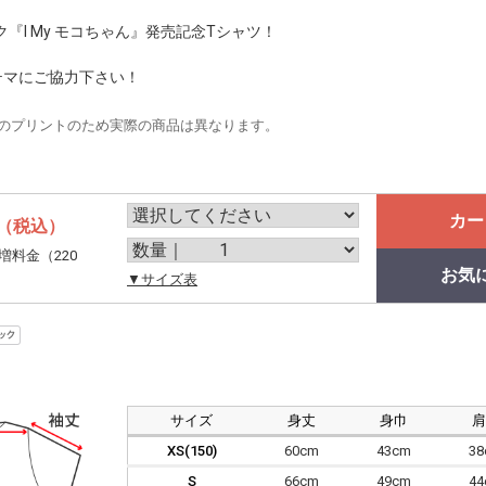
『I My モコちゃん』発売記念Tシャツ！
テマにご協力下さい！
のプリントのため実際の商品は異なります。
カー
（税込）
増料金（220
お気
。
▼サイズ表
サイズ
身丈
身巾
XS(150)
60cm
43cm
3
S
66cm
49cm
4