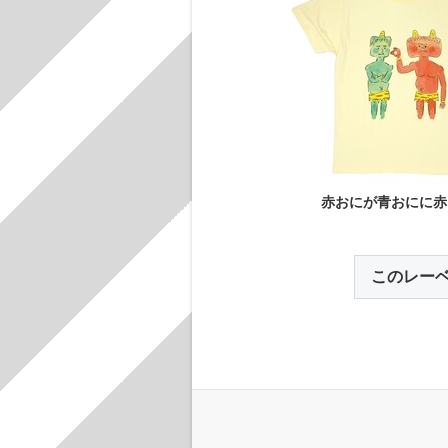
赤おにが青おにに赤
このレー