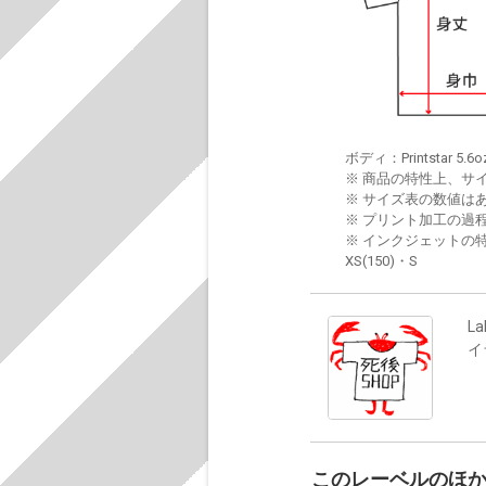
ボディ：Printstar 5.6o
※ 商品の特性上、サ
※ サイズ表の数値は
※ プリント加工の過
※ インクジェットの特
XS(150)・S
La
イ
このレーベルのほ