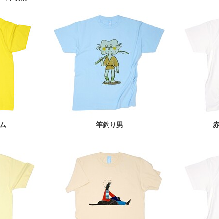
ム
竿釣り男