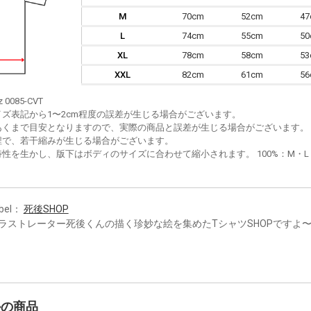
M
70cm
52cm
4
L
74cm
55cm
5
XL
78cm
58cm
5
XXL
82cm
61cm
5
z 0085-CVT
イズ表記から1〜2cm程度の誤差が生じる場合がございます。
あくまで目安となりますので、実際の商品と誤差が生じる場合がございます。
程で、若干縮みが生じる場合がございます。
性を生かし、版下はボディのサイズに合わせて縮小されます。 100%：M・L・XL
bel：
死後SHOP
ラストレーター死後くんの描く珍妙な絵を集めたTシャツSHOPですよ
かの商品