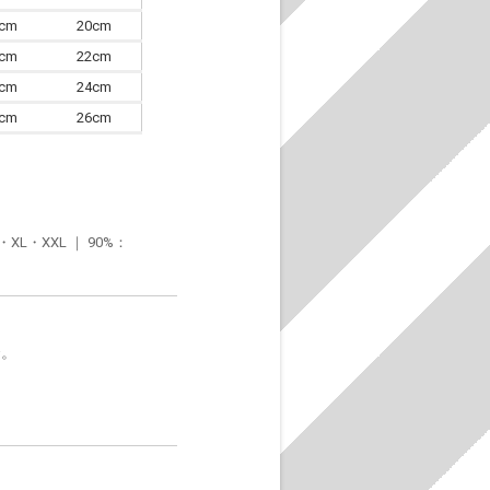
7cm
20cm
0cm
22cm
3cm
24cm
6cm
26cm
・XXL ｜ 90%：
〜。