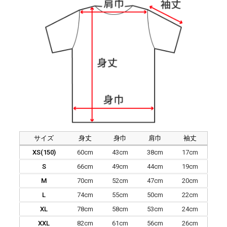
サイズ
身丈
身巾
肩巾
袖丈
XS(150)
60cm
43cm
38cm
17cm
S
66cm
49cm
44cm
19cm
M
70cm
52cm
47cm
20cm
L
74cm
55cm
50cm
22cm
XL
78cm
58cm
53cm
24cm
XXL
82cm
61cm
56cm
26cm