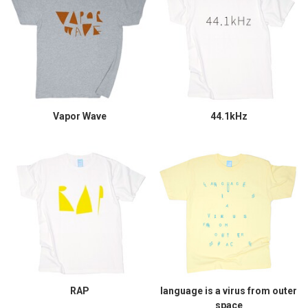
Vapor Wave
44.1kHz
RAP
language is a virus from outer
space