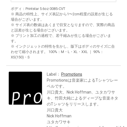
ボディ：Printstar 5.6oz 0085-CVT
※ 商品の特性上、サイズ表記から1〜2cm程度の誤差が生じる
場合がございます。
※ サイズ表の数値はあくまで目安となりますので、実際の商品
と誤差が生じる場合がございます。
※ プリント加工の過程で、若干縮みが生じる場合がございま
す。
※ インクジェットの特性を生かし、版下はボディのサイズに合
わせて縮小されます。 100%：M・L・XL・XXL ｜ 90%：
XS(150)・S
Label：
Promotions
Promotionsは音楽家によるTシャツレー
ベルです。
川口貴大、Nick Hoffman、ユタカワサ
キ、竹田大純によるディープな音楽ネタ
のTシャツをリリースします。
川口貴大
Nick Hoffman
ユタカワサキ