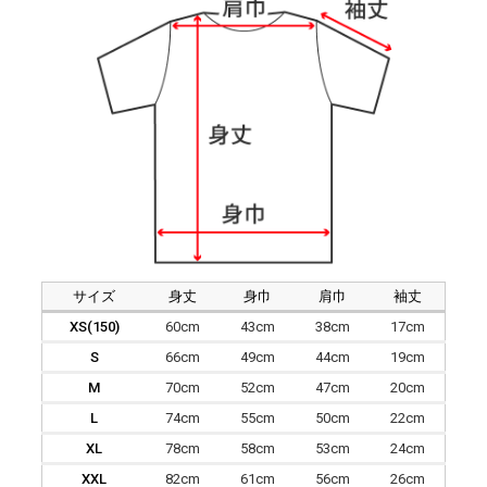
サイズ
身丈
身巾
肩巾
袖丈
XS(150)
60cm
43cm
38cm
17cm
S
66cm
49cm
44cm
19cm
M
70cm
52cm
47cm
20cm
L
74cm
55cm
50cm
22cm
XL
78cm
58cm
53cm
24cm
XXL
82cm
61cm
56cm
26cm