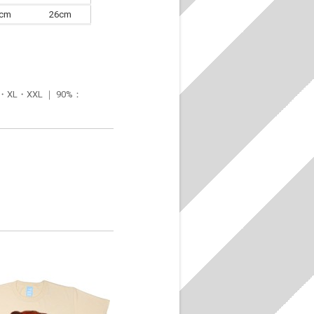
6cm
26cm
・XXL ｜ 90%：