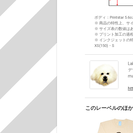
ボディ：Printstar 5.6o
※ 商品の特性上、サ
※ サイズ表の数値は
※ プリント加工の過
※ インクジェットの特
XS(150)・S
La
デ
m
ht
このレーベルのほ