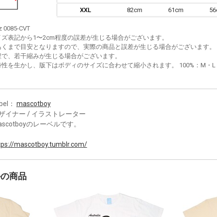
XXL
82cm
61cm
5
z 0085-CVT
イズ表記から1〜2cm程度の誤差が生じる場合がございます。
あくまで目安となりますので、実際の商品と誤差が生じる場合がございます。
程で、若干縮みが生じる場合がございます。
性を生かし、版下はボディのサイズに合わせて縮小されます。 100%：M・L・XL
bel：
mascotboy
ザイナー / イラストレーター
ascotboyのレーベルです。
tps://mascotboy.tumblr.com/
かの商品