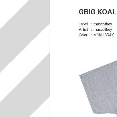
GBIG KOAL
Label
：
mascotboy
Artist
：
mascotboy
Color
：MOKU GRAY