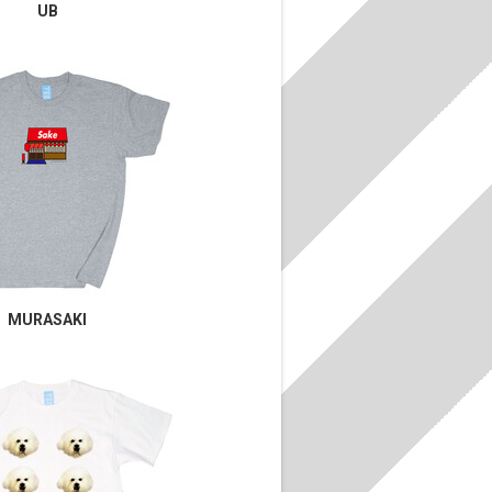
UB
MURASAKI