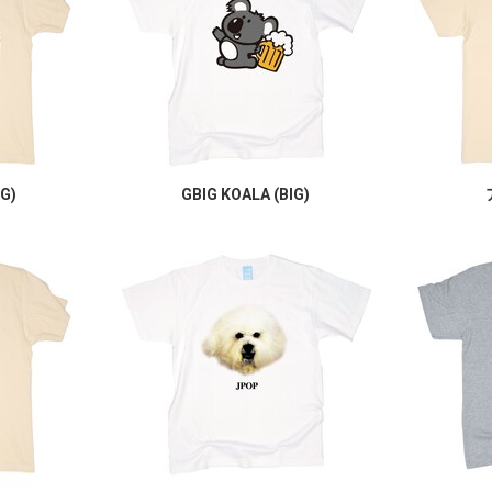
IG)
GBIG KOALA (BIG)