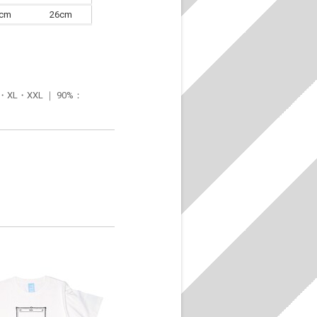
6cm
26cm
・XXL ｜ 90%：