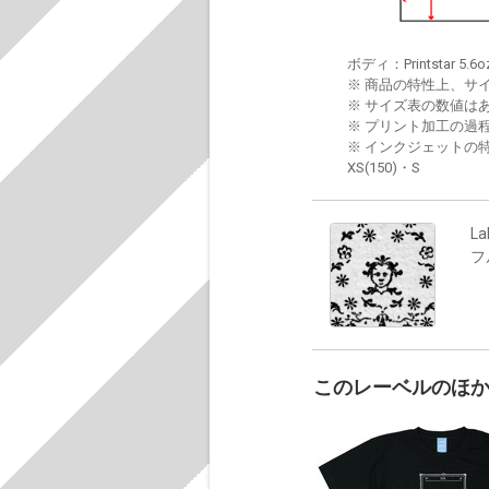
ボディ：Printstar 5.6o
※ 商品の特性上、サ
※ サイズ表の数値は
※ プリント加工の過
※ インクジェットの特
XS(150)・S
La
フ
このレーベルのほ