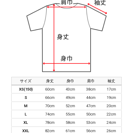
サイズ
身丈
身巾
肩巾
袖丈
XS(150)
60cm
43cm
38cm
17cm
S
66cm
49cm
44cm
19cm
M
70cm
52cm
47cm
20cm
L
74cm
55cm
50cm
22cm
XL
78cm
58cm
53cm
24cm
XXL
82cm
61cm
56cm
26cm