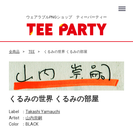
Menu
ウェアラブルPNGショップ ティーパーティー
全商品
TEE
くるみの世界 くるみの部屋
くるみの世界 くるみの部屋
Label
：
Takashi Yamauchi
Artist
：
山内崇嗣
Color
：BLACK