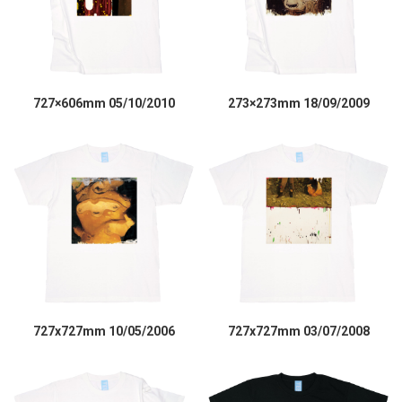
727×606mm 05/10/2010
273×273mm 18/09/2009
727x727mm 10/05/2006
727x727mm 03/07/2008