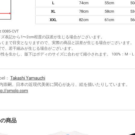
L
74cm
55cm
5
XL
78cm
58cm
5
XXL
82cm
61cm
5
z 0085-CVT
イズ表記から1〜2cm程度の誤差が生じる場合がございます。
あくまで目安となりますので、実際の商品と誤差が生じる場合がございます。
程で、若干縮みが生じる場合がございます。
性を生かし、版下はボディのサイズに合わせて縮小されます。 100%：M・L・XL
bel：
Takashi Yamauchi
内崇嗣。日本の近現代美術に関心があり、絵を描いたりしています。
tp://omolo.com
かの商品