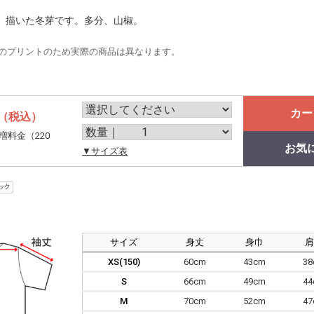
、描いた冬芽です。多分、山椒。
のプリントのため実際の商品は異なります。
カー
（税込）
増料金（220
お気
。
▼サイズ表
サイズ
身丈
身巾
XS(150)
60cm
43cm
3
S
66cm
49cm
4
M
70cm
52cm
4