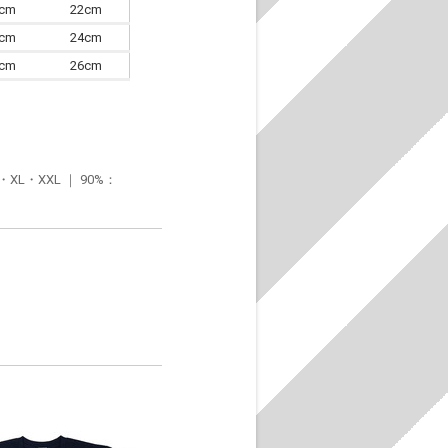
0cm
22cm
3cm
24cm
6cm
26cm
・XXL ｜ 90%：