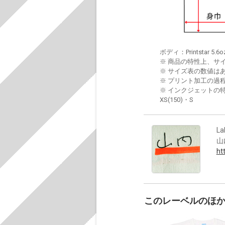
ボディ：Printstar 5.6o
※ 商品の特性上、サ
※ サイズ表の数値は
※ プリント加工の過
※ インクジェットの特
XS(150)・S
La
山
ht
このレーベルのほ