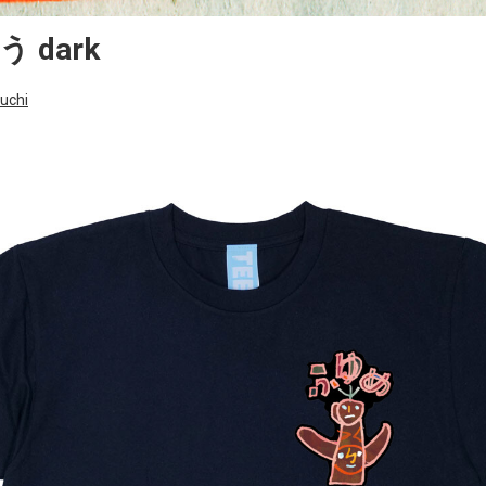
 dark
uchi