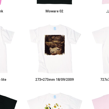
nk
Moware 02
ふ
ite
273×273mm 18/09/2009
727x