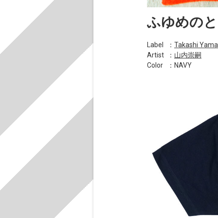
ふゆめのとう
Label
：
Takashi Yama
Artist
：
山内崇嗣
Color
：NAVY