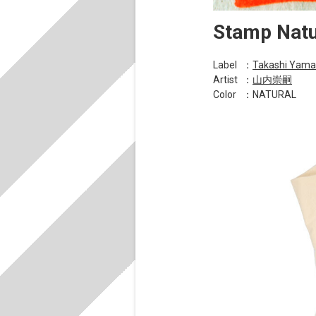
Stamp Natu
Label
：
Takashi Yama
Artist
：
山内崇嗣
Color
：NATURAL