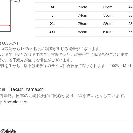
M
70cm
52cm
4
L
74cm
55cm
5
XL
78cm
58cm
5
XXL
82cm
61cm
5
z 0085-CVT
イズ表記から1〜2cm程度の誤差が生じる場合がございます。
あくまで目安となりますので、実際の商品と誤差が生じる場合がございます。
程で、若干縮みが生じる場合がございます。
性を生かし、版下はボディのサイズに合わせて縮小されます。 100%：M・L・XL
bel：
Takashi Yamauchi
内崇嗣。日本の近現代美術に関心があり、絵を描いたりしています。
tp://omolo.com
かの商品