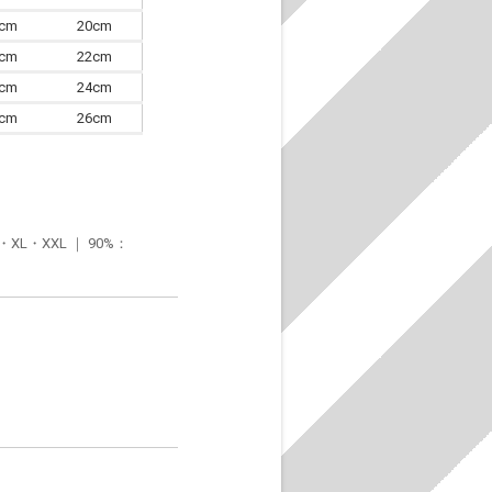
7cm
20cm
0cm
22cm
3cm
24cm
6cm
26cm
・XXL ｜ 90%：