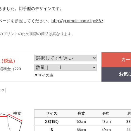
きました。切手型のデザインです。
ページを参照してください。
http://jp.omolo.com/?p=867
のプリントのため実際の商品は異なります。
カー
（税込）
増料金（220
お気
。
▼サイズ表
サイズ
身丈
身巾
XS(150)
60cm
43cm
3
S
66cm
49cm
4