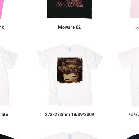
nk
Moware 02
ふ
ite
273×273mm 18/09/2009
727x