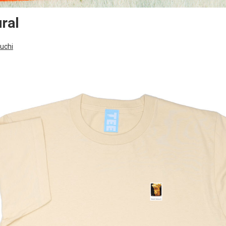
ral
uchi