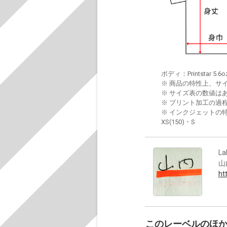
ボディ：Printstar 5.6o
※ 商品の特性上、サ
※ サイズ表の数値は
※ プリント加工の過
※ インクジェットの特
XS(150)・S
La
山
ht
このレーベルのほ