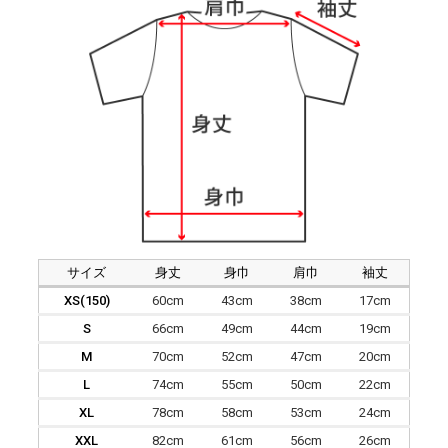
サイズ
身丈
身巾
肩巾
袖丈
XS(150)
60cm
43cm
38cm
17cm
S
66cm
49cm
44cm
19cm
M
70cm
52cm
47cm
20cm
L
74cm
55cm
50cm
22cm
XL
78cm
58cm
53cm
24cm
XXL
82cm
61cm
56cm
26cm