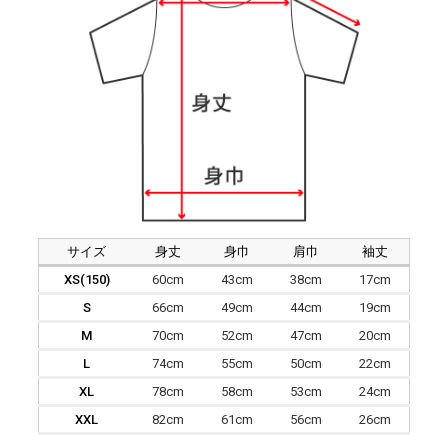
サイズ
身丈
身巾
肩巾
袖丈
XS(150)
60cm
43cm
38cm
17cm
S
66cm
49cm
44cm
19cm
M
70cm
52cm
47cm
20cm
L
74cm
55cm
50cm
22cm
XL
78cm
58cm
53cm
24cm
XXL
82cm
61cm
56cm
26cm