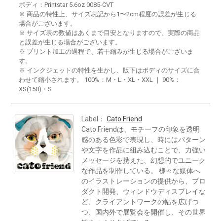
ボディ：Printstar 5.6oz 0085-CVT
※ 商品の特性上、サイズ表記から1〜2cm程度の誤差が生じる
場合がございます。
※ サイズ表の数値はあくまで目安となりますので、実際の商品
と誤差が生じる場合がございます。
※ プリント加工の過程で、若干縮みが生じる場合がございま
す。
※ インクジェットの特性を生かし、版下はボディのサイズに合
わせて縮小されます。 100%：M・L・XL・XXL ｜ 90%：
XS(150)・S
Label：
Cato Friend
Cato Friendは、モチーフの印象を透明
感のある色彩で表現し、時にはパターン
や文字を作品に組み込むことで、力強い
メッセージを携えた、幻想的でユニーク
な作品を制作している。 様々な媒体へ
のイラストレーションの提供から、プロ
ダクト開発、ウィンドウディスプレイな
ど、クライアントワークの幅を広げつ
つ、国内外で展覧会を開催し、その世界