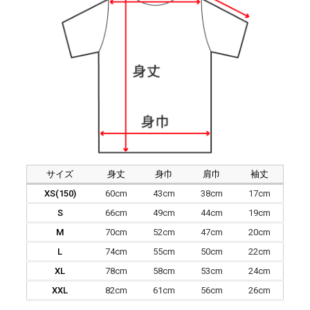
サイズ
身丈
身巾
肩巾
袖丈
XS(150)
60cm
43cm
38cm
17cm
S
66cm
49cm
44cm
19cm
M
70cm
52cm
47cm
20cm
L
74cm
55cm
50cm
22cm
XL
78cm
58cm
53cm
24cm
XXL
82cm
61cm
56cm
26cm