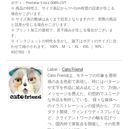
ボディ：Printstar 5.6oz 0085-CVT
※ 商品の特性上、サイズ表記から1〜2cm程度の誤差が生じる
場合がございます。
※ サイズ表の数値はあくまで目安となりますので、実際の商品
と誤差が生じる場合がございます。
※ プリント加工の過程で、若干縮みが生じる場合がございま
す。
※ インクジェットの特性を生かし、版下はボディのサイズに合
わせて縮小されます。 100%：M・L・XL・XXL ｜ 90%：
XS(150)・S
Label：
Cato Friend
Cato Friendは、モチーフの印象を透明
感のある色彩で表現し、時にはパターン
や文字を作品に組み込むことで、力強い
メッセージを携えた、幻想的でユニーク
な作品を制作している。 様々な媒体へ
のイラストレーションの提供から、プロ
ダクト開発、ウィンドウディスプレイな
ど、クライアントワークの幅を広げつ
つ、国内外で展覧会を開催し、その世界