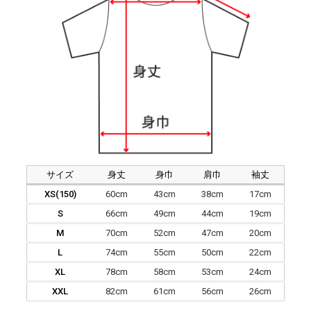
サイズ
身丈
身巾
肩巾
袖丈
XS(150)
60cm
43cm
38cm
17cm
S
66cm
49cm
44cm
19cm
M
70cm
52cm
47cm
20cm
L
74cm
55cm
50cm
22cm
XL
78cm
58cm
53cm
24cm
XXL
82cm
61cm
56cm
26cm