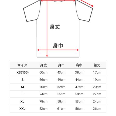
サイズ
身丈
身巾
肩巾
袖丈
XS(150)
60cm
43cm
38cm
17cm
S
66cm
49cm
44cm
19cm
M
70cm
52cm
47cm
20cm
L
74cm
55cm
50cm
22cm
XL
78cm
58cm
53cm
24cm
XXL
82cm
61cm
56cm
26cm