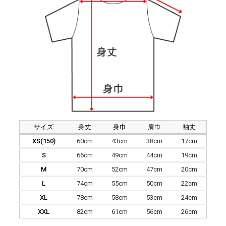
サイズ
身丈
身巾
肩巾
袖丈
XS(150)
60cm
43cm
38cm
17cm
S
66cm
49cm
44cm
19cm
M
70cm
52cm
47cm
20cm
L
74cm
55cm
50cm
22cm
XL
78cm
58cm
53cm
24cm
XXL
82cm
61cm
56cm
26cm