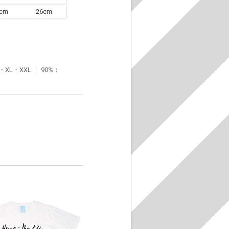
6cm
26cm
・XXL ｜ 90%：