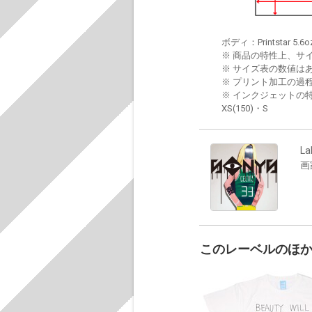
ボディ：Printstar 5.6o
※ 商品の特性上、サ
※ サイズ表の数値は
※ プリント加工の過
※ インクジェットの特
XS(150)・S
La
画
このレーベルのほ