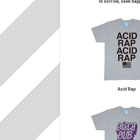
In sorrow, seek hap
Acid Rap