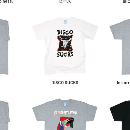
piness.
ピース
目
DISCO SUCKS
In sor