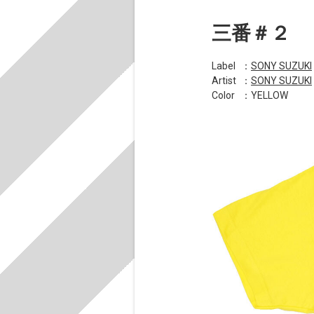
三番＃２
Label
：
SONY SUZUKI
Artist
：
SONY SUZUKI
Color
：YELLOW