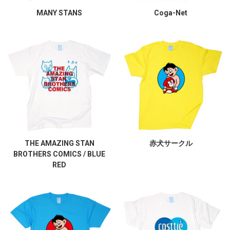
MANY STANS
Coga-Net
THE AMAZING STAN
赤犬サークル
BROTHERS COMICS / BLUE
RED