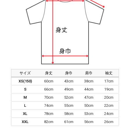
サイズ
身丈
身巾
肩巾
袖丈
XS(150)
60cm
43cm
38cm
17cm
S
66cm
49cm
44cm
19cm
M
70cm
52cm
47cm
20cm
L
74cm
55cm
50cm
22cm
XL
78cm
58cm
53cm
24cm
XXL
82cm
61cm
56cm
26cm