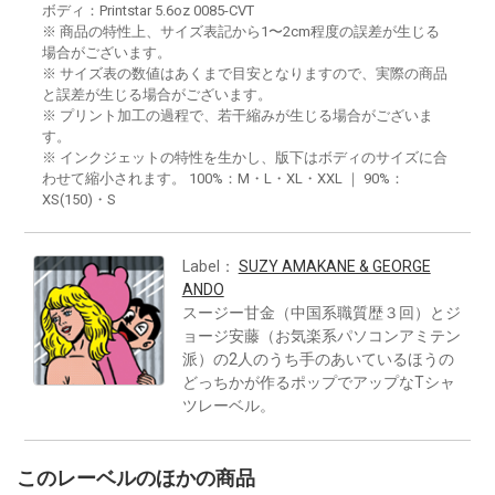
ボディ：Printstar 5.6oz 0085-CVT
※ 商品の特性上、サイズ表記から1〜2cm程度の誤差が生じる
場合がございます。
※ サイズ表の数値はあくまで目安となりますので、実際の商品
と誤差が生じる場合がございます。
※ プリント加工の過程で、若干縮みが生じる場合がございま
す。
※ インクジェットの特性を生かし、版下はボディのサイズに合
わせて縮小されます。 100%：M・L・XL・XXL ｜ 90%：
XS(150)・S
Label：
SUZY AMAKANE & GEORGE
ANDO
スージー甘金（中国系職質歴３回）とジ
ョージ安藤（お気楽系パソコンアミテン
派）の2人のうち手のあいているほうの
どっちかが作るポップでアップなTシャ
ツレーベル。
このレーベルのほかの商品