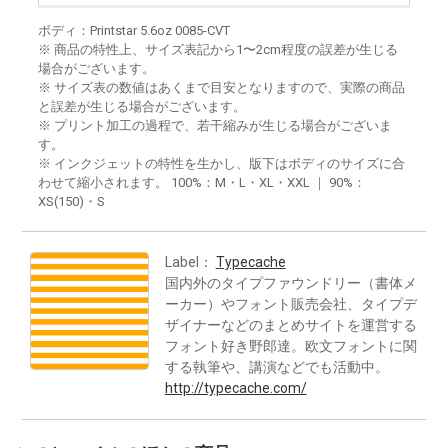
ボディ：Printstar 5.6oz 0085-CVT
※ 商品の特性上、サイズ表記から1〜2cm程度の誤差が生じる
場合がございます。
※ サイズ表の数値はあくまで目安となりますので、実際の商品
と誤差が生じる場合がございます。
※ プリント加工の過程で、若干縮みが生じる場合がございま
す。
※ インクジェットの特性を生かし、版下はボディのサイズに合
わせて縮小されます。 100%：M・L・XL・XXL ｜ 90%：
XS(150)・S
Label：
Typecache
国内外のタイプファウンドリー（書体メ
ーカー）やフォント販売会社、タイプデ
ザイナーなどのまとめサイトを運営する
フォント好き野郎達。欧文フォントに関
する執筆や、講演などでも活動中。
http://typecache.com/