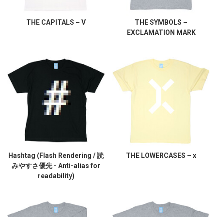
THE CAPITALS – V
THE SYMBOLS –
EXCLAMATION MARK
Hashtag (Flash Rendering / 読
THE LOWERCASES – x
みやすさ優先 - Anti-alias for
readability)