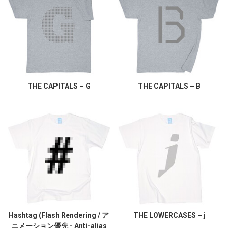
THE CAPITALS – G
THE CAPITALS – B
Hashtag (Flash Rendering / ア
THE LOWERCASES – j
ニメーション優先 - Anti-alias