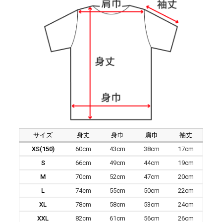
サイズ
身丈
身巾
肩巾
袖丈
XS(150)
60cm
43cm
38cm
17cm
S
66cm
49cm
44cm
19cm
M
70cm
52cm
47cm
20cm
L
74cm
55cm
50cm
22cm
XL
78cm
58cm
53cm
24cm
XXL
82cm
61cm
56cm
26cm