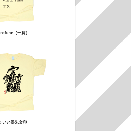
urofune（一覧）
たいと墨朱文印