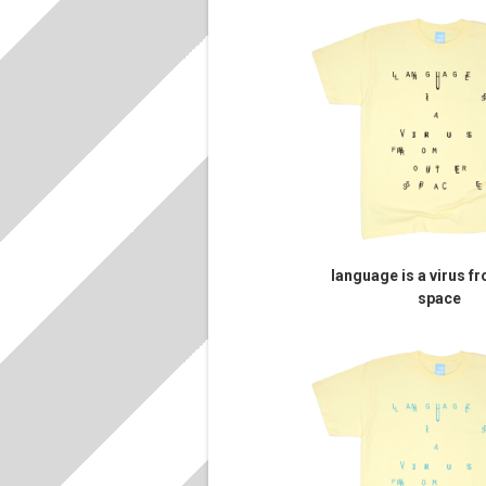
language is a virus f
space