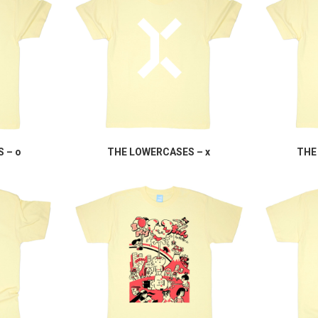
 – o
THE LOWERCASES – x
THE