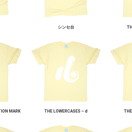
シンセ台
TH
TION MARK
THE LOWERCASES – d
THE