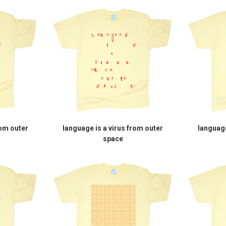
rom outer
language is a virus from outer
language
space