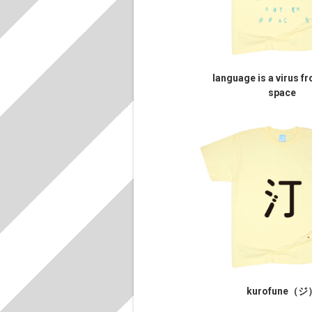
language is a virus f
space
kurofune（ジ