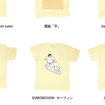
rom outer
壁紙「字」
k
）
SUMOBICHON : サーフィン