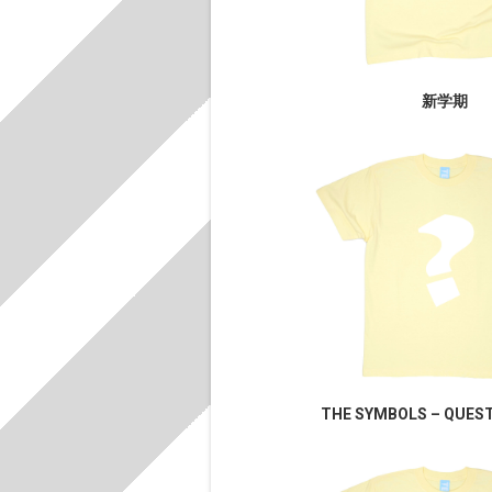
新学期
THE SYMBOLS – QUES