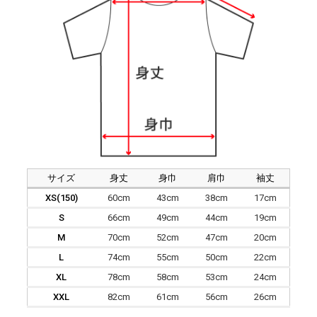
サイズ
身丈
身巾
肩巾
袖丈
XS(150)
60cm
43cm
38cm
17cm
S
66cm
49cm
44cm
19cm
M
70cm
52cm
47cm
20cm
L
74cm
55cm
50cm
22cm
XL
78cm
58cm
53cm
24cm
XXL
82cm
61cm
56cm
26cm