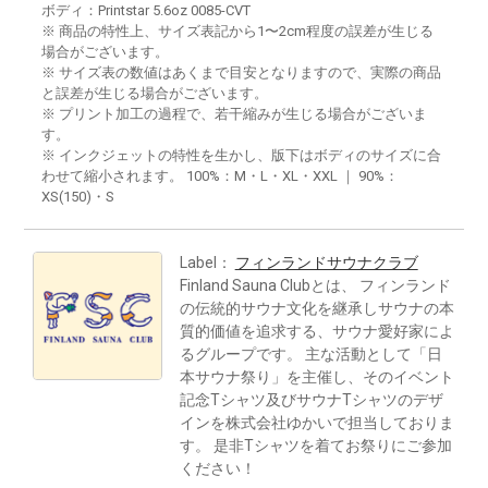
ボディ：Printstar 5.6oz 0085-CVT
※ 商品の特性上、サイズ表記から1〜2cm程度の誤差が生じる
場合がございます。
※ サイズ表の数値はあくまで目安となりますので、実際の商品
と誤差が生じる場合がございます。
※ プリント加工の過程で、若干縮みが生じる場合がございま
す。
※ インクジェットの特性を生かし、版下はボディのサイズに合
わせて縮小されます。 100%：M・L・XL・XXL ｜ 90%：
XS(150)・S
Label：
フィンランドサウナクラブ
Finland Sauna Clubとは、 フィンランド
の伝統的サウナ文化を継承しサウナの本
質的価値を追求する、サウナ愛好家によ
るグループです。 主な活動として「日
本サウナ祭り」を主催し、そのイベント
記念Tシャツ及びサウナTシャツのデザ
インを株式会社ゆかいで担当しておりま
す。 是非Tシャツを着てお祭りにご参加
ください！