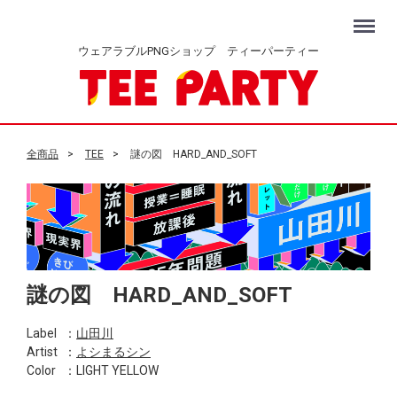
Menu
ウェアラブルPNGショップ ティーパーティー
全商品
TEE
謎の図 HARD_AND_SOFT
謎の図 HARD_AND_SOFT
Label
：
山田川
Artist
：
よシまるシン
Color
：LIGHT YELLOW