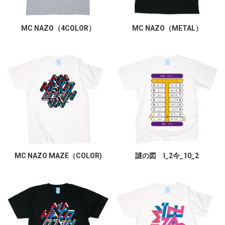
MC NAZO（4COLOR）
MC NAZO（METAL）
MC NAZO MAZE（COLOR)
謎の図 I_2今_10_2