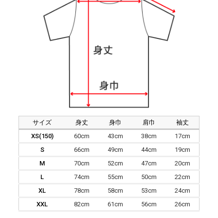
サイズ
身丈
身巾
肩巾
袖丈
XS(150)
60cm
43cm
38cm
17cm
S
66cm
49cm
44cm
19cm
M
70cm
52cm
47cm
20cm
L
74cm
55cm
50cm
22cm
XL
78cm
58cm
53cm
24cm
XXL
82cm
61cm
56cm
26cm