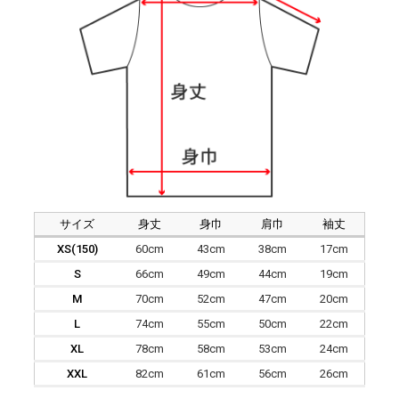
サイズ
身丈
身巾
肩巾
袖丈
XS(150)
60cm
43cm
38cm
17cm
S
66cm
49cm
44cm
19cm
M
70cm
52cm
47cm
20cm
L
74cm
55cm
50cm
22cm
XL
78cm
58cm
53cm
24cm
XXL
82cm
61cm
56cm
26cm