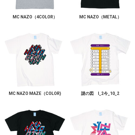
MC NAZO（4COLOR）
MC NAZO（METAL）
MC NAZO MAZE（COLOR)
謎の図 I_2今_10_2