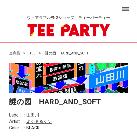
Menu
ウェアラブルPNGショップ ティーパーティー
全商品
TEE
謎の図 HARD_AND_SOFT
謎の図 HARD_AND_SOFT
Label
：
山田川
Artist
：
よシまるシン
Color
：BLACK