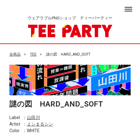
Menu
ウェアラブルPNGショップ ティーパーティー
全商品
TEE
謎の図 HARD_AND_SOFT
謎の図 HARD_AND_SOFT
Label
：
山田川
Artist
：
よシまるシン
Color
：WHITE