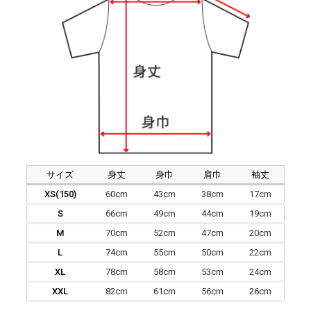
サイズ
身丈
身巾
肩巾
袖丈
XS(150)
60cm
43cm
38cm
17cm
S
66cm
49cm
44cm
19cm
M
70cm
52cm
47cm
20cm
L
74cm
55cm
50cm
22cm
XL
78cm
58cm
53cm
24cm
XXL
82cm
61cm
56cm
26cm