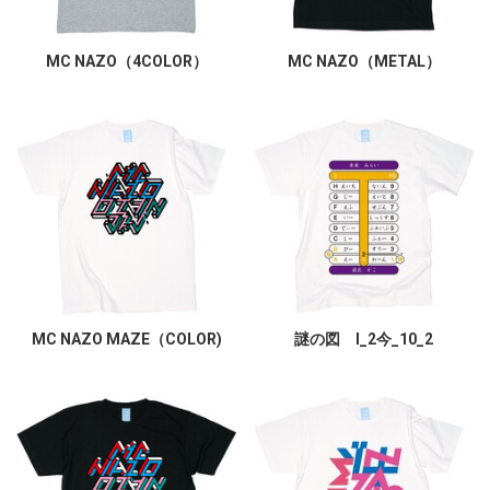
MC NAZO（4COLOR）
MC NAZO（METAL）
MC NAZO MAZE（COLOR)
謎の図 I_2今_10_2