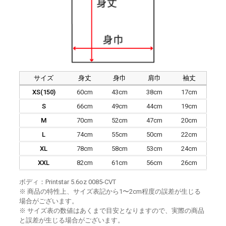
サイズ
身丈
身巾
肩巾
袖丈
XS(150)
60cm
43cm
38cm
17cm
S
66cm
49cm
44cm
19cm
M
70cm
52cm
47cm
20cm
L
74cm
55cm
50cm
22cm
XL
78cm
58cm
53cm
24cm
XXL
82cm
61cm
56cm
26cm
ボディ：Printstar 5.6oz 0085-CVT
※ 商品の特性上、サイズ表記から1〜2cm程度の誤差が生じる
場合がございます。
※ サイズ表の数値はあくまで目安となりますので、実際の商品
と誤差が生じる場合がございます。