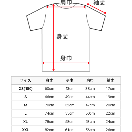
サイズ
身丈
身巾
肩巾
袖丈
XS(150)
60cm
43cm
38cm
17cm
S
66cm
49cm
44cm
19cm
M
70cm
52cm
47cm
20cm
L
74cm
55cm
50cm
22cm
XL
78cm
58cm
53cm
24cm
XXL
82cm
61cm
56cm
26cm