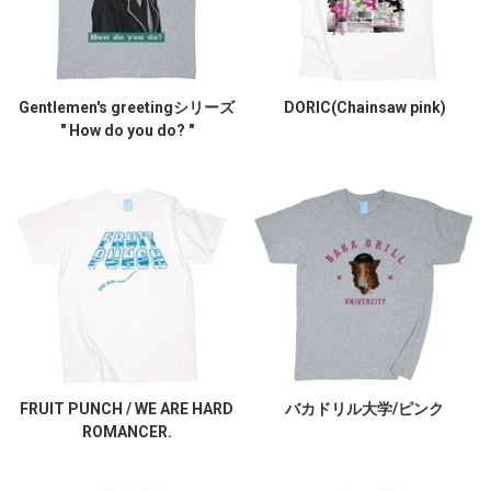
Gentlemen's greetingシリーズ
DORIC(Chainsaw pink)
" How do you do? "
FRUIT PUNCH / WE ARE HARD
バカドリル大学/ピンク
ROMANCER.